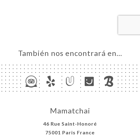
CIO
ERVA
ERÍA
EÑA
NÚ
ACTO
También nos encontrará en…
Mamatchai
46 Rue Saint-Honoré
75001 Paris France